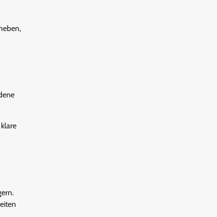
rheben,
edene
 klare
ern.
eiten