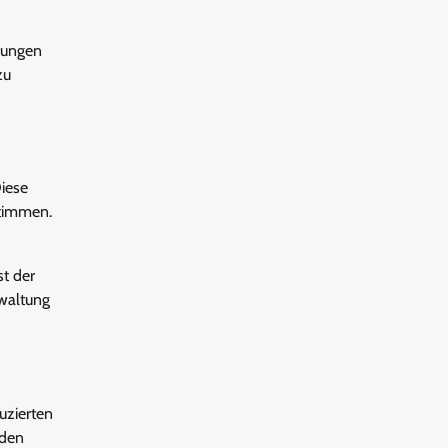
tungen
zu
Diese
stimmen.
t der
rwaltung
uzierten
 den