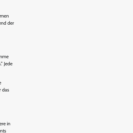
ehmen
end der
omme
.” Jede
e
r das
re in
nts