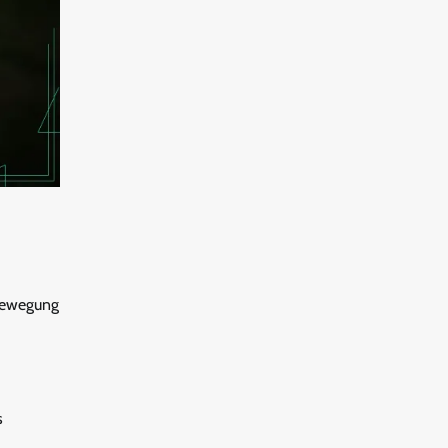
rbewegung
s