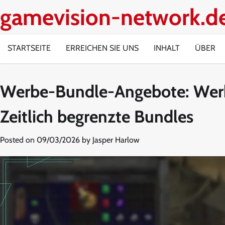
Skip
gamevision-network.d
to
content
STARTSEITE
ERREICHEN SIE UNS
INHALT
ÜBER
Werbe-Bundle-Angebote: Werb
Zeitlich begrenzte Bundles
Posted on
09/03/2026
by
Jasper Harlow