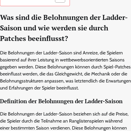
Was sind die Belohnungen der Ladder-
Saison und wie werden sie durch
Patches beeinflusst?
Die Belohnungen der Ladder-Saison sind Anreize, die Spielern
basierend auf ihrer Leistung in wettbewerbsorientierten Saisons
gegeben werden. Diese Belohnungen können durch Spiel-Patches
beeinflusst werden, die das Gleichgewicht, die Mechanik oder die
Belohnungsstrukturen anpassen, was letztendlich die Erwartungen
und Erfahrungen der Spieler beeinflusst.
Definition der Belohnungen der Ladder-Saison
Die Belohnungen der Ladder-Saison beziehen sich auf die Preise,
die Spieler durch die Teilnahme an Ranglistenspielen während
einer bestimmten Saison verdienen. Diese Belohnungen können