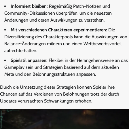
Informiert bleiben:
Regelmäßig Patch-Notizen und
Community-Diskussionen überprüfen, um die neuesten
Änderungen und deren Auswirkungen zu verstehen.
Mit verschiedenen Charakteren experimentieren:
Die
Diversifizierung des Charakterpools kann die Auswirkungen von
Balance-Änderungen mildern und einen Wettbewerbsvorteil
aufrechterhalten.
Spielstil anpassen:
Flexibel in der Herangehensweise an das
Gameplay sein und Strategien basierend auf dem aktuellen
Meta und den Belohnungsstrukturen anpassen.
Durch die Umsetzung dieser Strategien können Spieler ihre
Chancen auf das Verdienen von Belohnungen trotz der durch
Updates verursachten Schwankungen erhöhen.