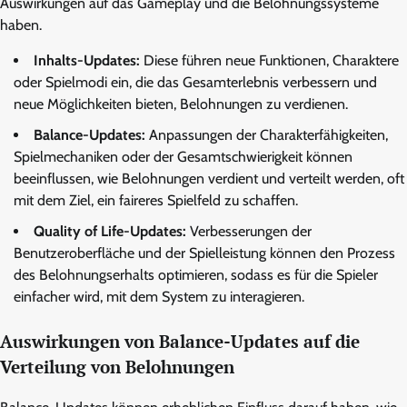
Auswirkungen auf das Gameplay und die Belohnungssysteme
haben.
Inhalts-Updates:
Diese führen neue Funktionen, Charaktere
oder Spielmodi ein, die das Gesamterlebnis verbessern und
neue Möglichkeiten bieten, Belohnungen zu verdienen.
Balance-Updates:
Anpassungen der Charakterfähigkeiten,
Spielmechaniken oder der Gesamtschwierigkeit können
beeinflussen, wie Belohnungen verdient und verteilt werden, oft
mit dem Ziel, ein faireres Spielfeld zu schaffen.
Quality of Life-Updates:
Verbesserungen der
Benutzeroberfläche und der Spielleistung können den Prozess
des Belohnungserhalts optimieren, sodass es für die Spieler
einfacher wird, mit dem System zu interagieren.
Auswirkungen von Balance-Updates auf die
Verteilung von Belohnungen