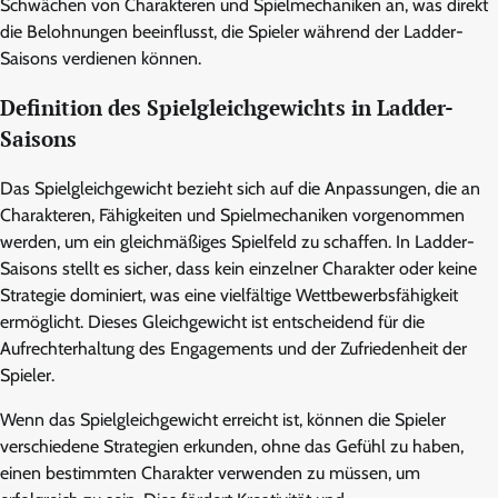
Schwächen von Charakteren und Spielmechaniken an, was direkt
die Belohnungen beeinflusst, die Spieler während der Ladder-
Saisons verdienen können.
Definition des Spielgleichgewichts in Ladder-
Saisons
Das Spielgleichgewicht bezieht sich auf die Anpassungen, die an
Charakteren, Fähigkeiten und Spielmechaniken vorgenommen
werden, um ein gleichmäßiges Spielfeld zu schaffen. In Ladder-
Saisons stellt es sicher, dass kein einzelner Charakter oder keine
Strategie dominiert, was eine vielfältige Wettbewerbsfähigkeit
ermöglicht. Dieses Gleichgewicht ist entscheidend für die
Aufrechterhaltung des Engagements und der Zufriedenheit der
Spieler.
Wenn das Spielgleichgewicht erreicht ist, können die Spieler
verschiedene Strategien erkunden, ohne das Gefühl zu haben,
einen bestimmten Charakter verwenden zu müssen, um