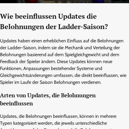
Wie beeinflussen Updates die
Belohnungen der Ladder-Saison?
Updates haben einen erheblichen Einfluss auf die Belohnungen
der Ladder-Saison, indem sie die Mechanik und Verteilung der
Belohnungen basierend auf dem Spielgleichgewicht und dem
Feedback der Spieler ändern. Diese Updates können neue
Funktionen, Anpassungen bestehender Systeme und
Gleichgewichtsänderungen umfassen, die direkt beeinflussen, wie
Spieler im Laufe der Saison Belohnungen verdienen.
Arten von Updates, die Belohnungen
beeinflussen
Updates, die Belohnungen beeinflussen, können in mehrere
Typen kategorisiert werden, die jeweils unterschiedliche