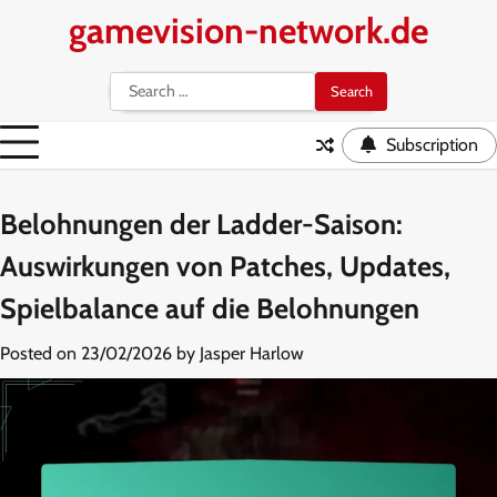
Skip
gamevision-network.de
to
content
Search
for:
Subscription
Belohnungen der Ladder-Saison:
Auswirkungen von Patches, Updates,
Spielbalance auf die Belohnungen
Posted on
23/02/2026
by
Jasper Harlow