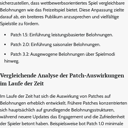
sicherzustellen, dass wettbewerbsorientiertes Spiel vergleichbare
Belohnungen wie das Freizeitspiel bietet. Diese Anpassung zielte
darauf ab, ein breiteres Publikum anzusprechen und vielfältige
Spielstile zu fördern.
Patch 1.5: Einführung leistungsbasierter Belohnungen.
Patch 2.0: Einführung saisonaler Belohnungen.
Patch 3.2: Ausgewogene Belohnungen über Spielmodi
hinweg.
Vergleichende Analyse der Patch-Auswirkungen
im Laufe der Zeit
Im Laufe der Zeit hat sich die Auswirkung von Patches auf
Belohnungen erheblich entwickelt. Frühere Patches konzentrierten
sich hauptsächlich auf grundlegende Belohnungsstrukturen,
während neuere Updates das Engagement und die Zufriedenheit
der Spieler betont haben. Beispielsweise bot Patch 1.0 minimale