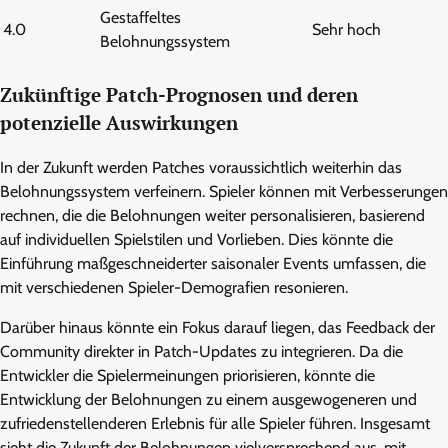
Gestaffeltes
4.0
Sehr hoch
Belohnungssystem
Zukünftige Patch-Prognosen und deren
potenzielle Auswirkungen
In der Zukunft werden Patches voraussichtlich weiterhin das
Belohnungssystem verfeinern. Spieler können mit Verbesserungen
rechnen, die die Belohnungen weiter personalisieren, basierend
auf individuellen Spielstilen und Vorlieben. Dies könnte die
Einführung maßgeschneiderter saisonaler Events umfassen, die
mit verschiedenen Spieler-Demografien resonieren.
Darüber hinaus könnte ein Fokus darauf liegen, das Feedback der
Community direkter in Patch-Updates zu integrieren. Da die
Entwickler die Spielermeinungen priorisieren, könnte die
Entwicklung der Belohnungen zu einem ausgewogeneren und
zufriedenstellenderen Erlebnis für alle Spieler führen. Insgesamt
sieht die Zukunft der Belohnungen vielversprechend aus, mit