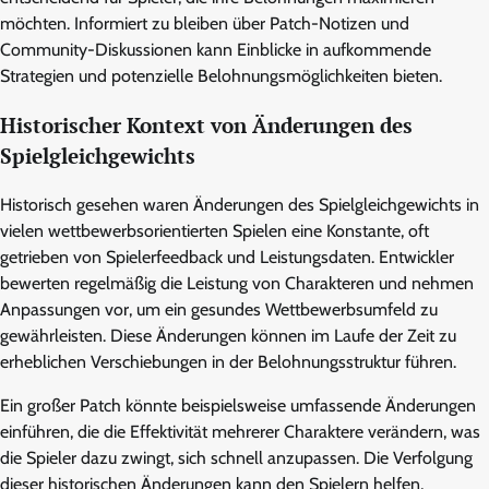
möchten. Informiert zu bleiben über Patch-Notizen und
Community-Diskussionen kann Einblicke in aufkommende
Strategien und potenzielle Belohnungsmöglichkeiten bieten.
Historischer Kontext von Änderungen des
Spielgleichgewichts
Historisch gesehen waren Änderungen des Spielgleichgewichts in
vielen wettbewerbsorientierten Spielen eine Konstante, oft
getrieben von Spielerfeedback und Leistungsdaten. Entwickler
bewerten regelmäßig die Leistung von Charakteren und nehmen
Anpassungen vor, um ein gesundes Wettbewerbsumfeld zu
gewährleisten. Diese Änderungen können im Laufe der Zeit zu
erheblichen Verschiebungen in der Belohnungsstruktur führen.
Ein großer Patch könnte beispielsweise umfassende Änderungen
einführen, die die Effektivität mehrerer Charaktere verändern, was
die Spieler dazu zwingt, sich schnell anzupassen. Die Verfolgung
dieser historischen Änderungen kann den Spielern helfen,