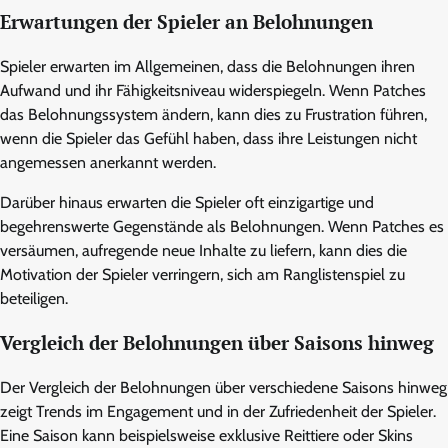
Erwartungen der Spieler an Belohnungen
Spieler erwarten im Allgemeinen, dass die Belohnungen ihren
Aufwand und ihr Fähigkeitsniveau widerspiegeln. Wenn Patches
das Belohnungssystem ändern, kann dies zu Frustration führen,
wenn die Spieler das Gefühl haben, dass ihre Leistungen nicht
angemessen anerkannt werden.
Darüber hinaus erwarten die Spieler oft einzigartige und
begehrenswerte Gegenstände als Belohnungen. Wenn Patches es
versäumen, aufregende neue Inhalte zu liefern, kann dies die
Motivation der Spieler verringern, sich am Ranglistenspiel zu
beteiligen.
Vergleich der Belohnungen über Saisons hinweg
Der Vergleich der Belohnungen über verschiedene Saisons hinweg
zeigt Trends im Engagement und in der Zufriedenheit der Spieler.
Eine Saison kann beispielsweise exklusive Reittiere oder Skins