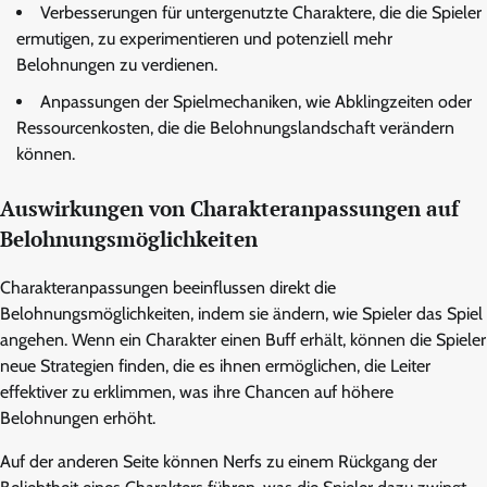
Verbesserungen für untergenutzte Charaktere, die die Spieler
ermutigen, zu experimentieren und potenziell mehr
Belohnungen zu verdienen.
Anpassungen der Spielmechaniken, wie Abklingzeiten oder
Ressourcenkosten, die die Belohnungslandschaft verändern
können.
Auswirkungen von Charakteranpassungen auf
Belohnungsmöglichkeiten
Charakteranpassungen beeinflussen direkt die
Belohnungsmöglichkeiten, indem sie ändern, wie Spieler das Spiel
angehen. Wenn ein Charakter einen Buff erhält, können die Spieler
neue Strategien finden, die es ihnen ermöglichen, die Leiter
effektiver zu erklimmen, was ihre Chancen auf höhere
Belohnungen erhöht.
Auf der anderen Seite können Nerfs zu einem Rückgang der