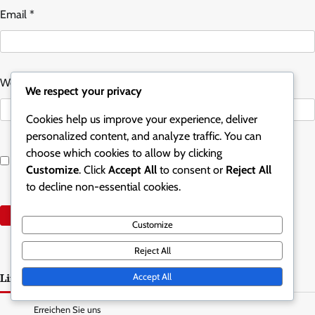
Email
*
Website
We respect your privacy
Cookies help us improve your experience, deliver
personalized content, and analyze traffic. You can
Save my name, email, and website in this browser for the
choose which cookies to allow by clicking
next time I comment.
Customize
. Click
Accept All
to consent or
Reject All
to decline non-essential cookies.
Customize
Reject All
Links
Accept All
Erreichen Sie uns