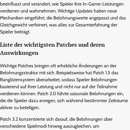
beeinflusst und verändert, wie Spieler ihre In-Game-Leistungen
verdienen und wahrnehmen. Wichtige Updates haben neue
Mechaniken eingeführt, die Belohnungswerte angepasst und das
Gleichgewicht verfeinert, was alles zur Gesamterfahrung der
Spieler beiträgt.
Liste der wichtigsten Patches und deren
Auswirkungen
Wichtige Patches bringen oft erhebliche Änderungen an der
Belohnungsstruktur mit sich. Beispielsweise hat Patch 1.5 das
Ranglistensystem überarbeitet, sodass Spieler Belohnungen
basierend auf ihrer Leistung und nicht nur auf der Teilnahme
verdienen können. Patch 2.0 führte saisonale Belohnungen ein,
die die Spieler dazu anregen, sich während bestimmter Zeiträume
aktiver zu beteiligen.
Patch 3.2 konzentrierte sich darauf, die Belohnungen über
verschiedene Spielmodi hinweg auszugleichen, um