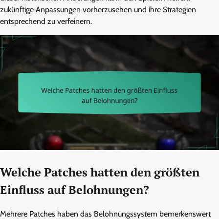
zukünftige Anpassungen vorherzusehen und ihre Strategien
entsprechend zu verfeinern.
Welche Patches hatten den größten
Einfluss auf Belohnungen?
Mehrere Patches haben das Belohnungssystem bemerkenswert